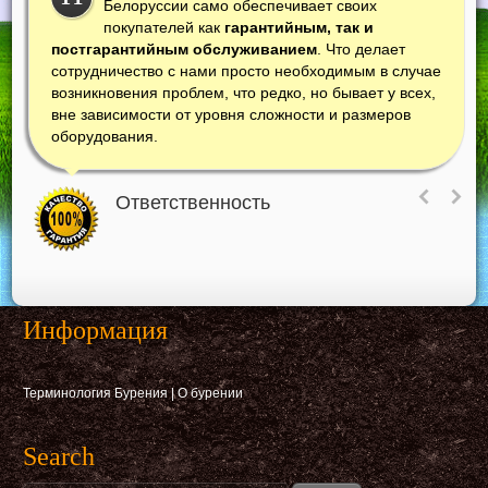
ремонтируем. Но и постоянно консультируем
как своих постоянных клиентов, так и
«новеньких» обо всех новинках, появившихся у нас
во всех интересующих их областях. Это стало доброй
традицией двустороннего сотрудничества с каждым
постоянным клиентом.
Консультация
Информация
Терминология Бурения
|
О бурении
Search
Поиск