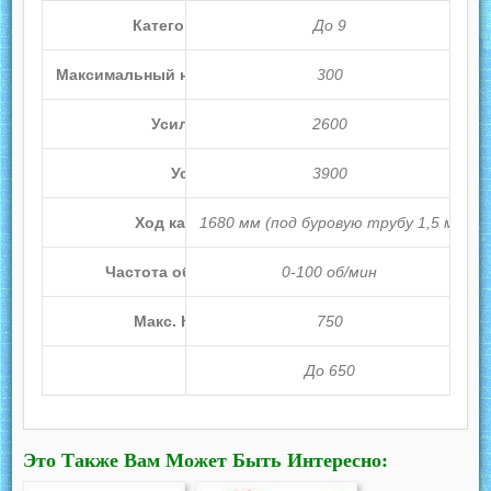
Категория прочности пород
До 9
Максимальный начальный диаметр долота мм.
300
Усилие на подачу в низ
2600
Усилие на подъем
3900
Ход каретки вращателя мм.
1680 мм (под буровую трубу 1,5 м)
Частота оборотов вращателя об/м
0-100 об/мин
Макс. Крутящий момент Нм.
750
Масса кг.
До 650
Это Также Вам Может Быть Интересно: