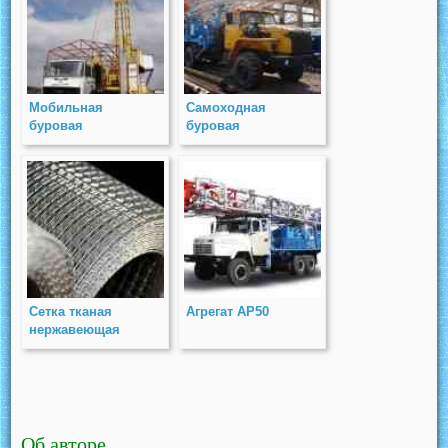
Мобильная
Самоходная
буровая
буровая
установка
установка 1БА15
МБУ-160
Сетка тканая
Агрегат АР50
нержавеющая
Об авторе