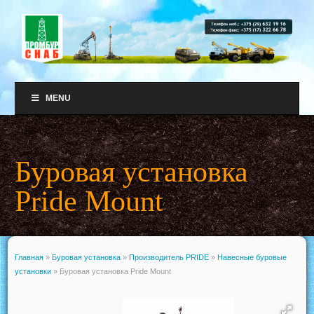
MENU
Буровая установка
Pride Mount
Главная
»
Буровая установка
»
Производитель PRIDE
»
Навесные буровые
установки
»
Буровая установка Pride Mount