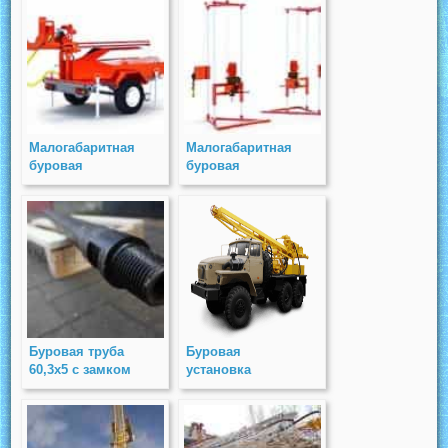
Малогабаритная
Малогабаритная
буровая
буровая
установка Pride
установка Pride
Trailer
Electro
Буровая труба
Буровая
60,3х5 с замком
установка
З-50
УРБ-2Д3