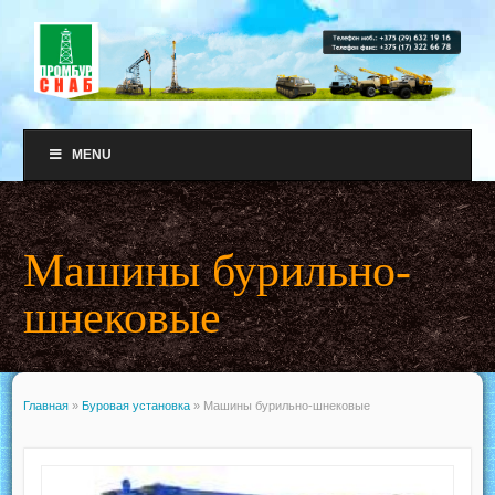
MENU
Машины бурильно-
шнековые
Главная
»
Буровая установка
»
Машины бурильно-шнековые