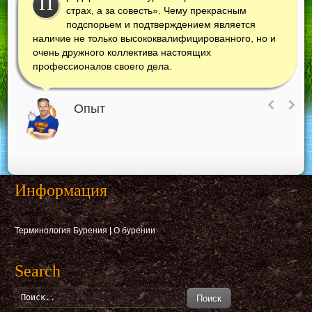
П
страх, а за совесть». Чему прекрасным
подспорьем и подтверждением является
наличие не только высококвалифицированного, но и
очень дружного коллектива настоящих
профессионалов своего дела.
Опыт
Информация
Терминология Бурения
|
О бурении
Search
Поиск