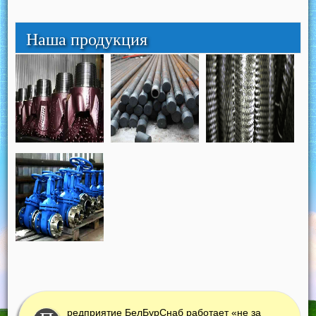
Наша продукция
редприятие БелБурСнаб работает «не за