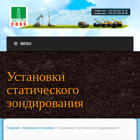
MENU
Установки
статического
зондирования
Главная
»
Буровая установка
»
Установки статического зондирования