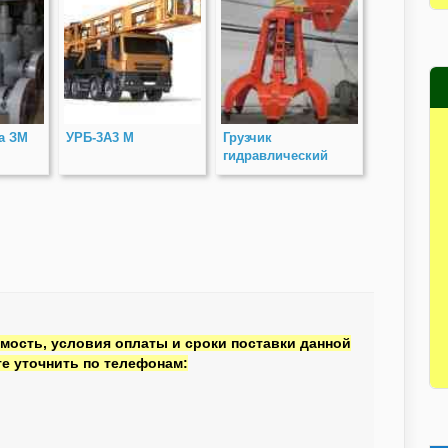
а ЗМ
УРБ-3А3 М
Грузчик
гидравлический
КС-3М-01
мость, условия оплаты и сроки поставки данной
е уточнить по телефонам: