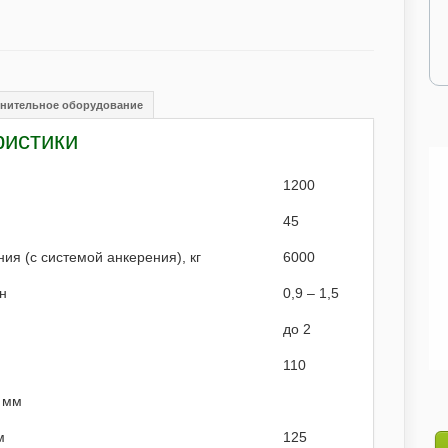
нительное оборудование
ристики
1200
45
я (с системой анкерения), кг
6000
н
0,9 – 1,5
до 2
110
 мм
м
125