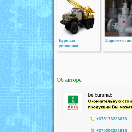
Буровая
Задвижки тип
установка
УРБ-2Д3
Об авторе
belbursnab
Окончательную стои
продукции Вы может
+375173226678
+375296321916