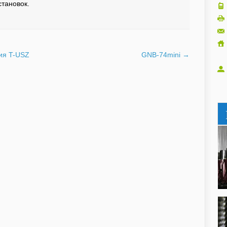
тановок.
ия T-USZ
GNB-74mini
→