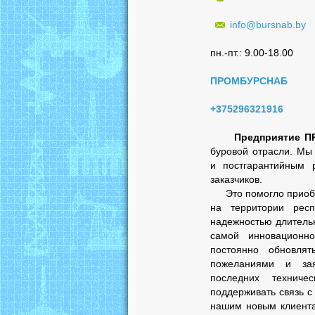
info@bursnab.by
пн.-пт.: 9.00-18.00
ПРОМБУРСНАБ
+375296321916
Предприятие 
буровой отрасли. Мы
и постгарантийным 
заказчиков.
Это помогло приобре
на территории респ
надежностью длитель
самой инновационн
постоянно обновлят
пожеланиями и зая
последних техниче
поддерживать связь с
нашим новым клиента