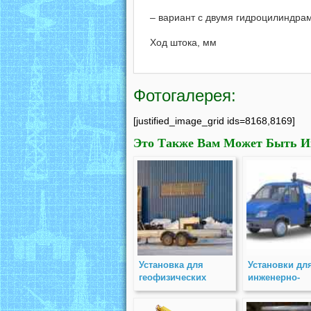
– вариант с двумя гидроцилиндра
Ход штока, мм
Фотогалерея:
[justified_image_grid ids=8168,8169]
Это Также Вам Может Быть И
Установка для
Установки дл
геофизических
инженерно-
изысканий УБ-2П
строительны
изысканий