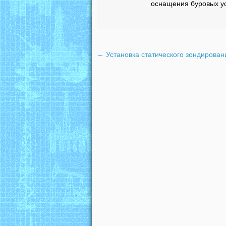
оснащения буровых ус
←
Установка статического зондирован