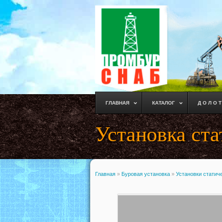
ГЛАВНАЯ
КАТАЛОГ
Д О Л О Т
Установка ст
Главная
»
Буровая установка
»
Установки статич