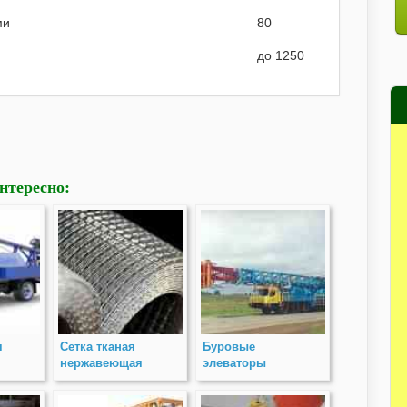
ми
80
до 1250
нтересно:
я
Сетка тканая
Буровые
нержавеющая
элеваторы
х