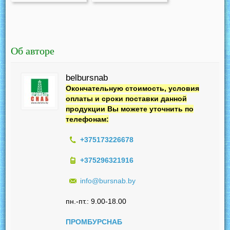
Об авторе
belbursnab
Окончательную стоимость, условия
оплаты и сроки поставки данной
продукции Вы можете уточнить по
телефонам:
+375173226678
+375296321916
info@bursnab.by
пн.-пт.: 9.00-18.00
ПРОМБУРСНАБ