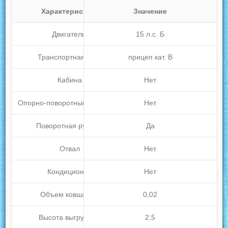
Характеристика
Значение
Двигатель
15 л.с. Б
Транспортная база
прицеп кат. В
Кабина
Нет
Опорно-поворотный механизм
Нет
Поворотная рукоять
Да
Отвал
Нет
Кондиционер
Нет
Объем ковша, м3
0,02
Высота выгрузки,м
2,5