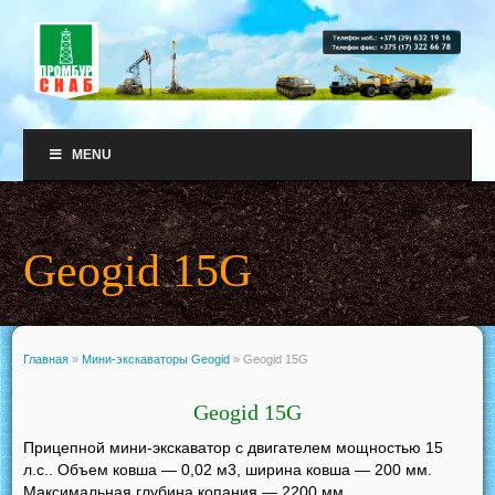
MENU
Geogid 15G
Главная
»
Мини-экскаваторы Geogid
»
Geogid 15G
Geogid 15G
Прицепной мини-экскаватор c двигателем мощностью 15
л.с.. Объем ковша — 0,02 м3, ширина ковша — 200 мм.
Максимальная глубина копания — 2200 мм.