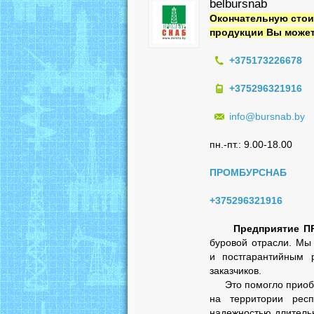
belbursnab
Окончательную стои
продукции Вы может
+375173226678
+375296321916
info@bursnab.by
пн.-пт.: 9.00-18.00
ПРОМБУРСНАБ
+375296321916
Предприятие 
буровой отрасли. Мы
и постгарантийным 
заказчиков.
Это помогло приобре
на территории респ
надежностью длитель