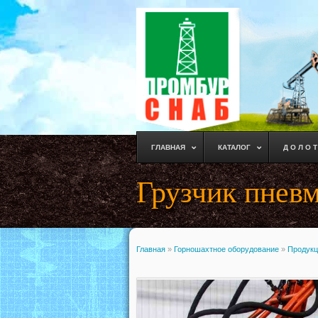
ГЛАВНАЯ
КАТАЛОГ
Д О Л О Т
Грузчик пнев
Главная
»
Горношахтное оборудование
»
Продукц