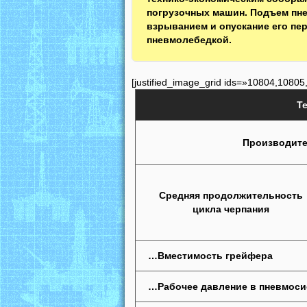
погрузочных машин. Подъем пне
взрыванием и опускание его пе
пневмолебедкой.
[justified_image_grid ids=»10804,10805
Т
Производит
Средняя продолжительность
цикла черпания
…Вместимость грейфера
…Рабочее давление в пневмоси