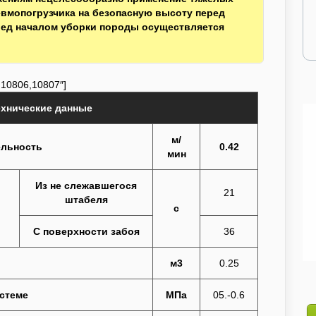
вмопогрузчика на безопасную высоту перед
ред началом уборки породы осуществляется
,10806,10807″]
ехнические данные
м/
ельность
0.42
мин
Из не слежавшегося
21
штабеля
с
С поверхности забоя
36
м3
0.25
стеме
МПа
05.-0.6