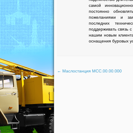
самой инновационн
постоянно обновлят
пожеланиями и зая
последних техниче
поддерживать связь с
нашим новым клиента
оснащения буровых ус
←
Маслостанция МСC.00.00.000