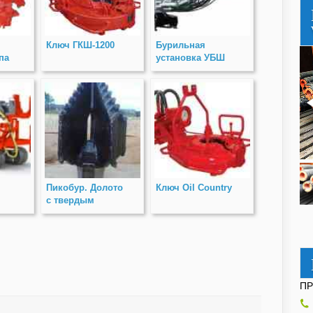
Ключ ГКШ-1200
Бурильная
па
установка УБШ
316
Пикобур. Долото
Ключ Oil Country
с твердым
У
сплавом.
Новинка!
П