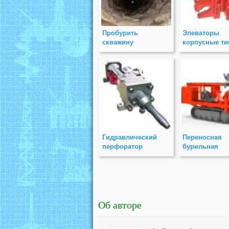
Пробурить
Элеваторы
скважину
корпусные ти
КМ
Гидравлический
Переносная
перфоратор
бурильная
ГП-101
установка ПБ
Об авторе