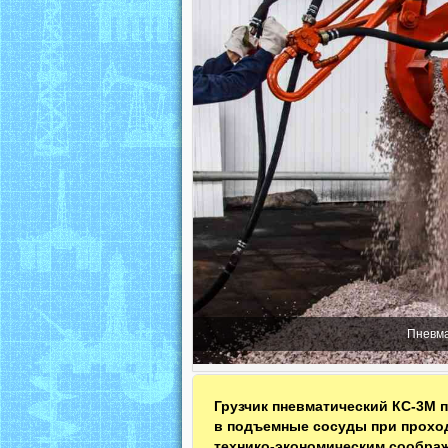
Пневма
Грузчик пневматический КС-3М
в подъемные сосуды при проход
технико-экономическим сообра