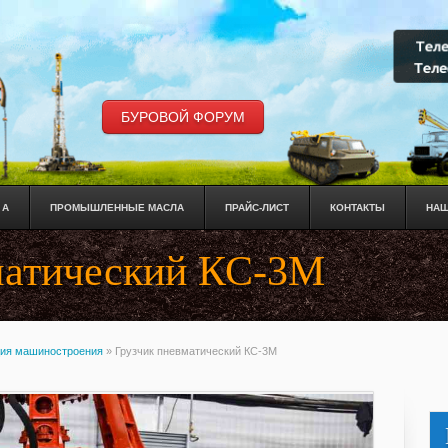
БУРОВОЙ ФОРУМ
 А
ПРОМЫШЛЕННЫЕ МАСЛА
ПРАЙС-ЛИСТ
КОНТАКТЫ
НАШ
матический КС-3М
ия машиностроения
»
Грузчик пневматический КС-3М