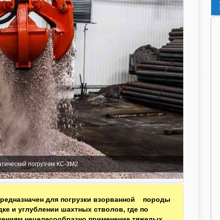
тический погрузчик КС-3М2
 предназначен для погрузки взорванной породы
ке и углублении шахтных стволов, где по
жениям нецелесообразно применение тяжелых