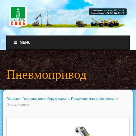
MENU
Пневмопривод
Главная
»
Горношахтное оборудование
»
Продукция машиностроения
»
Пневмопривод