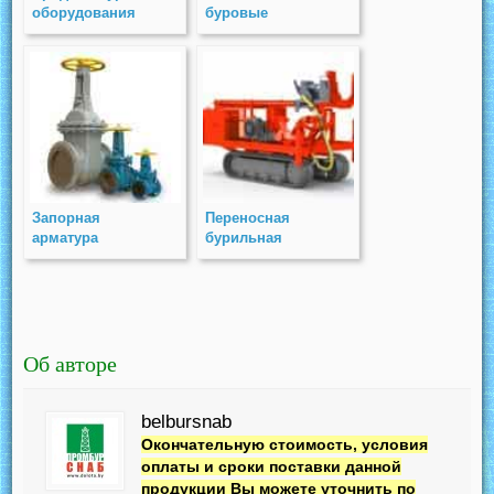
оборудования
буровые
установки
Запорная
Переносная
арматура
бурильная
установка ПБУ
Об авторе
belbursnab
Окончательную стоимость, условия
оплаты и сроки поставки данной
продукции Вы можете уточнить по