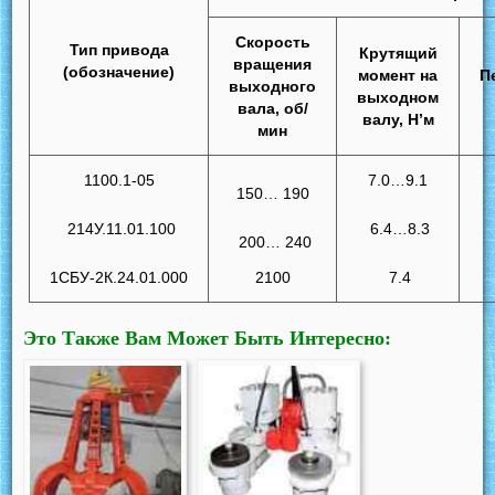
Скорость
Тип привода
Крутящий
вращения
(обозначение)
момент на
П
выходного
выходном
вала, об/
валу, Н’м
мин
1100.1-05
7.0…9.1
150… 190
214У.11.01.100
6.4…8.3
200… 240
1СБУ-2К.24.01.000
2100
7.4
Это Также Вам Может Быть Интересно: