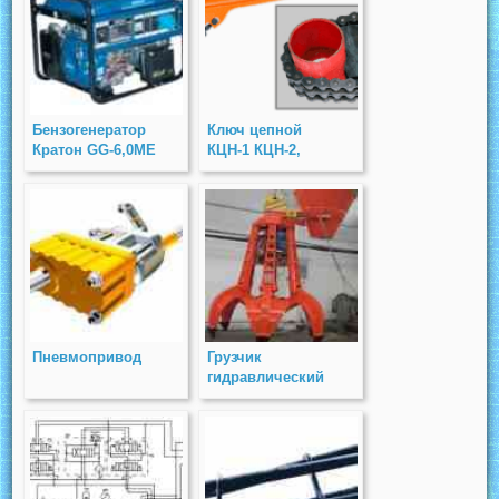
Бензогенератор
Ключ цепной
Кратон GG-6,0МЕ
КЦН-1 КЦН-2,
КЦН-3
Пневмопривод
Грузчик
гидравлический
КС-3М-01