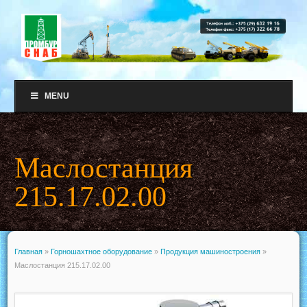
MENU
Маслостанция
215.17.02.00
Главная
»
Горношахтное оборудование
»
Продукция машиностроения
»
Маслостанция 215.17.02.00