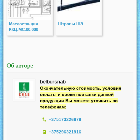
Маслостанция
Штропы ШЭ
ККЦ.МС.00.000
Об авторе
belbursnab
Окончательную стоимость, условия
оплаты и сроки поставки данной
продукции Вы можете уточнить по
телефонам:
+375173226678
+375296321916