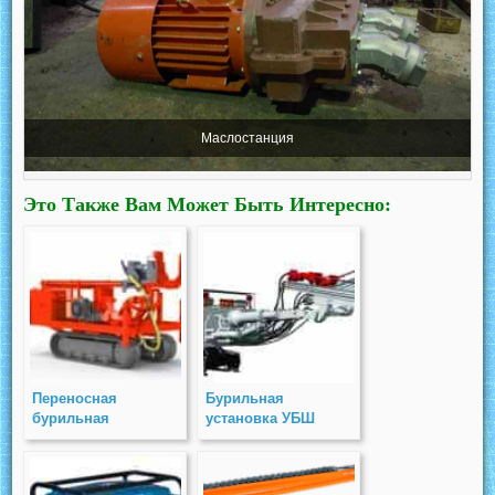
Маслостанция
Это Также Вам Может Быть Интересно:
Переносная
Бурильная
бурильная
установка УБШ
установка ПБУ
316