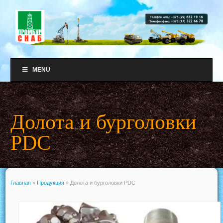
MENU
Долота и бурголовки
PDC
Главная
»
Продукция
»
Долота и бурголовки PDC