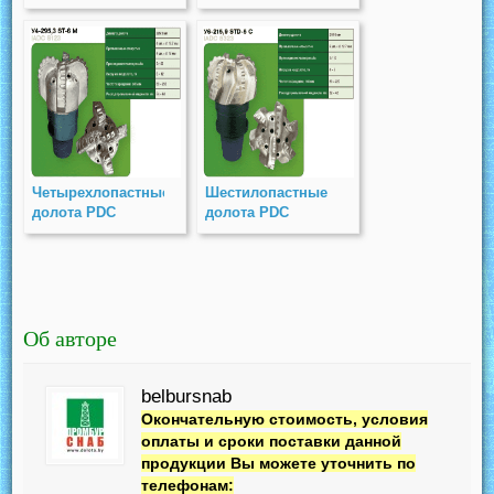
Четырехлопастные
Шестилопастные
долота PDC
долота PDC
Об авторе
belbursnab
Окончательную стоимость, условия
оплаты и сроки поставки данной
продукции Вы можете уточнить по
телефонам: