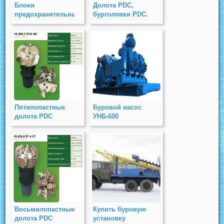
Блоки
Долота PDC,
предохранительных
бурголовки PDC.
клапанов (БПК)
PN 16, 40, 63
Пятилопастные
Буровой насос
долота PDC
УНБ-600
Восьмилопастные
Купить буровую
долота PDC
установку