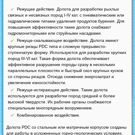
Режущее действие. Долота для разработки рыхлых
связных и несвязных пород I-IV кат. с пневматическим или
гидравлическим типами удаления продуктов бурения. Для
повышения эффективности такие долота снабжают
гидромониторными или струйными насадками.
Режуще-скалывающее воздействие. Долота имеют
крупные резцы PDC типа и сложную прерывисто-
ступенчатую форму. Используются для разработки хрупких
пород III-VI кат. Такая форма долота обеспечивает
эффективное разрушение породы сразу в нескольких
параллельных плоскостях и быстрый скол крупных кусков
со стороны резцов. Отсюда снижение энергозатрат и
увеличение износостойкости.
Режуще-истирающее действие. Такие долота
используются для разработки пород средней и более
высокой твердости. Их рабочие органы снабжаются
специальным многорядным вооружением.
Комбинированное воздействие.
Долота PDC со стальным или матричным корпусом созданы
для работы в осложненных горно-геологических условиях.