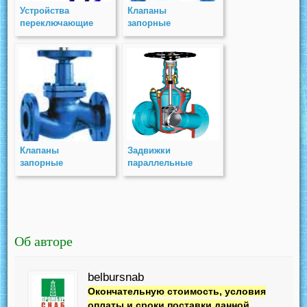
Устройства
Клапаны
переключающие
запорные
(ПУ) PN 63
стальные
фланцевые под
электропривод
(КЗСП) PN 16
Клапаны
Задвижки
запорные
параллельные
стальные
двухдисковые
фланцевые под
чугунные с
электропривод
выдвижным
(КЗСП) PN 25
шпинделем
гидроприводные(ЧПЗГ)
PN 10
Об авторе
belbursnab
Окончательную стоимость, условия
оплаты и сроки поставки данной