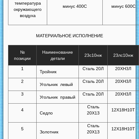
температура
минус 400С
минус 600С
окружающего
воздуха
МАТЕРИАЛЬНОЕ ИСПОЛНЕНИЕ
№
Наименование
23с10нж
23лc10нж
позиции
детали
1
Сталь 20Л
20ХН3Л
Тройник
2
Сталь 20Л
20ХН3Л
Угольник левый
3
Сталь 20Л
20ХН3Л
Угольник правый
Сталь
4
12Х18Н10Т
Седло
20Х13
Сталь
5
12Х18Н10Т
Золотник
20Х13