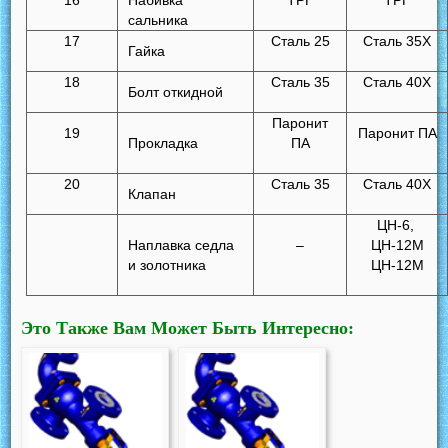
16
Набивка
ТРГ
ТРГ
сальника
17
Сталь 25
Сталь 35Х
Гайка
18
Сталь 35
Сталь 40Х
Болт откидной
Паронит
19
Паронит ПА
Прокладка
ПА
20
Сталь 35
Сталь 40Х
Клапан
ЦН-6,
Наплавка седла
–
ЦН-12М
и золотника
ЦН-12М
Это Также Вам Может Быть Интересно: