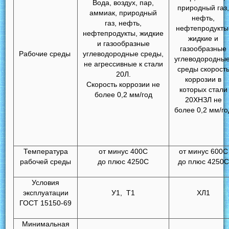
Вода, воздух, пар,
природный газ
аммиак, природный
нефть,
газ, нефть,
нефтепродукты
нефтепродукты, жидкие
жидкие и
и газообразные
газообразные
Рабочие среды
углеводородные среды,
углеводородны
не агрессивные к стали
среды скорост
20Л.
коррозии в
Скорость коррозии не
которых стали
более 0,2 мм/год
20ХНЗЛ не
более 0,2 мм/го
Температура
от минус 400С
от минус 600С
рабочей среды
до плюс 4250С
до плюс 4250С
Условия
эксплуатации
У1, Т1
ХЛ1
ГОСТ 15150-69
Минимальная