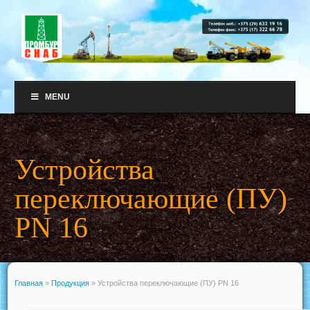
MENU
Устройства
переключающие (ПУ)
PN 16
Главная
»
Продукция
»
Устройства переключающие (ПУ) PN 16