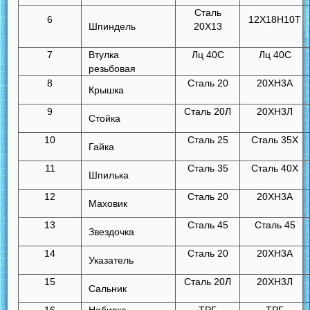
Сталь
6
12Х18Н10Т
Шпиндель
20Х13
7
Втулка
Лц 40С
Лц 40С
резьбовая
8
Сталь 20
20ХН3А
Крышка
9
Сталь 20Л
20ХН3Л
Стойка
10
Сталь 25
Сталь 35Х
Гайка
11
Сталь 35
Сталь 40Х
Шпилька
12
Сталь 20
20ХН3А
Маховик
13
Сталь 45
Сталь 45
Звездочка
14
Сталь 20
20ХН3А
Указатель
15
Сталь 20Л
20ХН3Л
Сальник