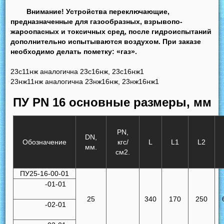
Внимание! Устройства переключающие,
предназначенные для газообразных, взрывопо-
жароопасных и токсичных сред, после гидроиспытаний
дополнительно испытываются воздухом. При заказе
необходимо делать пометку: «газ».
23с11нж аналогична 23с16нж, 23с16нж1
23нж11нж аналогична 23нж16нж, 23нж16нж1
ПУ PN 16 основные размеры, мм
PN,
DN,
Обозначение
кгс/
L
L1
L2
мм.
см2.
ПУ25-16-00-01
-01-01
25
340
170
250
-02-01