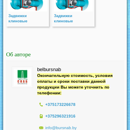
Задвижки
Задвижки
клиновые
клиновые
двухдисковые
двухдисковые
стальные с
стальные с
выдвижным
выдвижным
шпинделем (СКЗ)
шпинделем (СКЗ)
PN 16
PN 63
Об авторе
belbursnab
Окончательную стоимость, условия
оплаты и сроки поставки данной
продукции Вы можете уточнить по
телефонам:
+375173226678
+375296321916
info@bursnab.by