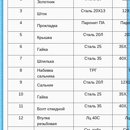
Золотник
3
Сталь 20Х13
12Х
Шток
4
Паронит ПА
Паро
Прокладка
5
Сталь 20Л
20
Крышка
6
Сталь 25
35Х,
Гайка
7
Сталь 35
40Х,
Шпилька
8
Набивка
ТРГ
сальника
9
Сталь 20Л
12Х
Сальник
10
Сталь 25
35Х,
Гайка
11
Сталь 35
40Х,
Болт откидной
12
Втулка
Лц 40С
Лц
резьбовая
См. табл.
См.