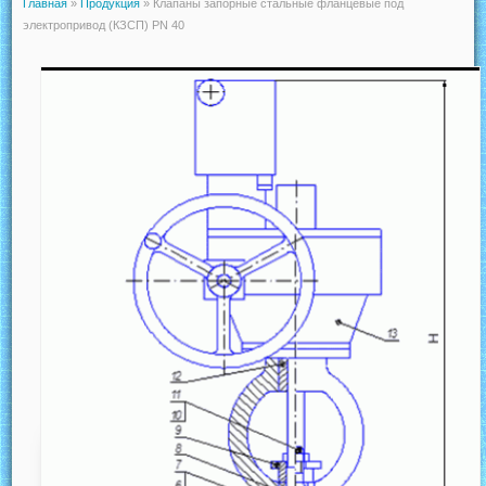
Главная
»
Продукция
»
Клапаны запорные стальные фланцевые под
электропривод (КЗСП) PN 40