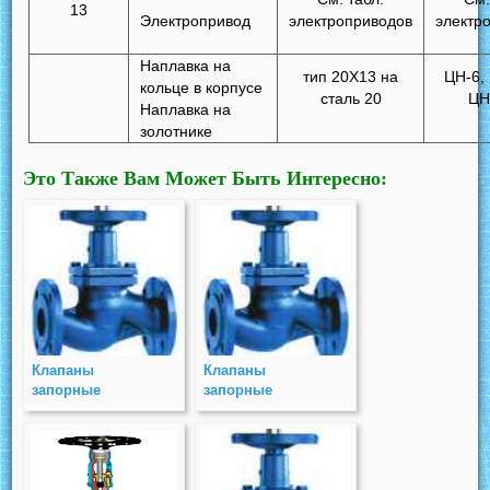
13
Электропривод
электроприводов
электр
Наплавка на
тип 20Х13 на
ЦН-6,
кольце в корпусе
сталь 20
ЦН
Наплавка на
золотнике
Это Также Вам Может Быть Интересно:
Клапаны
Клапаны
запорные
запорные
стальные
стальные
фланцевые под
фланцевые (КЗС)
электропривод
PN 40
(КЗСП) PN 16