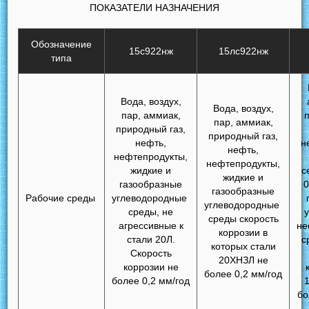
ПОКАЗАТЕЛИ НАЗНАЧЕНИЯ
Обозначение
15с922нж
15лc922нж
типа
Вода, воздух,
Вода, воздух,
пар, аммиак,
пар, аммиак,
природный газ,
природный газ,
нефть,
н
нефть,
нефтепродукты,
нефтепродукты,
жидкие и
с
жидкие и
газообразные
0
газообразные
Рабочие среды
углеводородные
углеводородные
среды, не
среды скорость
агрессивные к
не
коррозии в
стали 20Л.
с
которых стали
Скорость
20ХНЗЛ не
коррозии не
более 0,2 мм/год
более 0,2 мм/год
бо