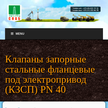
MENU
Клапаны запорные
стальные фланцевые
под электропривод
(КЗСП) PN 40