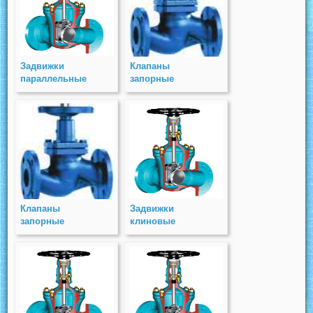
Задвижки
Клапаны
параллельные
запорные
двухдисковые
стальные
чугунные с
фланцевые (КЗС)
выдвижным
PN 25
шпинделем
гидроприводные(ЧПЗГ)
PN 10
Клапаны
Задвижки
запорные
клиновые
стальные
двухдисковые
фланцевые (КЗС)
стальные с
PN 16
выдвижным
шпинделем под
электропривод(СКЗП)
PN 25