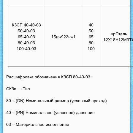
КЗСП 40-40-03
40
50-40-03
50
<pСталь
65-40-03
15нж922нж1
65
12Х18Н12М3Т
80-40-03
80
100-40-03
100
Расшифровка обозначения КЗCП 80-40-03 :
СКЗп — Тип
80 – (DN) Номинальный размер (условный проход)
40 – (РN) Номинальное (условное) давление
03 – Материальное исполнение