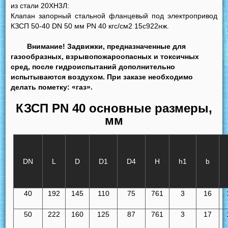
из стали 20ХН3Л:
Клапан запорный стальной фланцевый под электропривод
КЗСП 50-40 DN 50 мм PN 40 кгс/см2 15с922нж.
Внимание! Задвижки, предназначенные для
газообразных, взрывопожароопасных и токсичных
сред, после гидроиспытаний дополнительно
испытываются воздухом. При заказе необходимо
делать пометку: «газ».
КЗСП PN 40 основные размеры,
мм
DN
L
D
D1
D4
H
h1
b
40
192
145
110
75
761
3
16
50
222
160
125
87
761
3
17