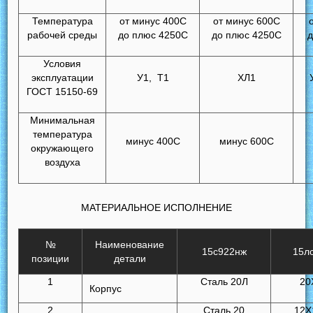
Температура
от минус 400С
от минус 600С
рабочей среды
до плюс 4250С
до плюс 4250С
д
Условия
эксплуатации
У1, Т1
ХЛ1
ГОСТ 15150-69
Минимальная
температура
минус 400С
минус 600С
окружающего
воздуха
МАТЕРИАЛЬНОЕ ИСПОЛНЕНИЕ
№
Наименование
15с922нж
15л
позиции
детали
1
Сталь 20Л
20
Корпус
2
Сталь 20
12Х