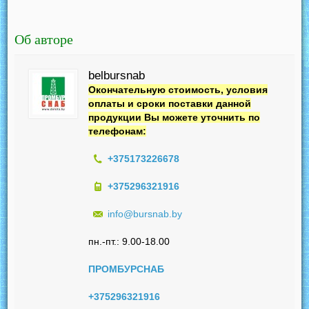
Об авторе
belbursnab
Окончательную стоимость, условия
оплаты и сроки поставки данной
продукции Вы можете уточнить по
телефонам:
+375173226678
+375296321916
info@bursnab.by
пн.-пт.: 9.00-18.00
ПРОМБУРСНАБ
+375296321916