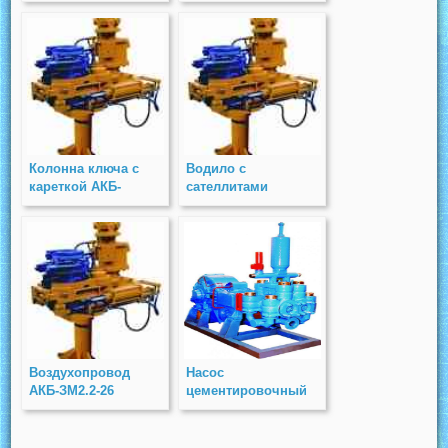
КБГ.01.02.080
редуктора
АКБ-4.30-40.10
Колонна ключа с
Водило с
кареткой АКБ-
сателлитами
ЗМ2.2
АКБ-4.30-40.30
Воздухопровод
Насос
АКБ-ЗМ2.2-26
цементировочный
НЦ-320