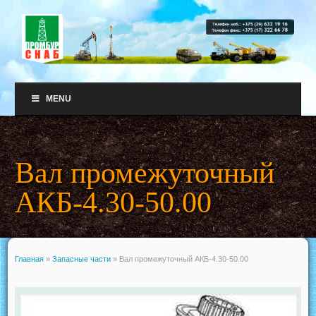
MENU
Вал промежуточный
АКБ-4.30-50.00
Главная
»
Запасные части
»
Вал промежуточный АКБ-4.30-50.00