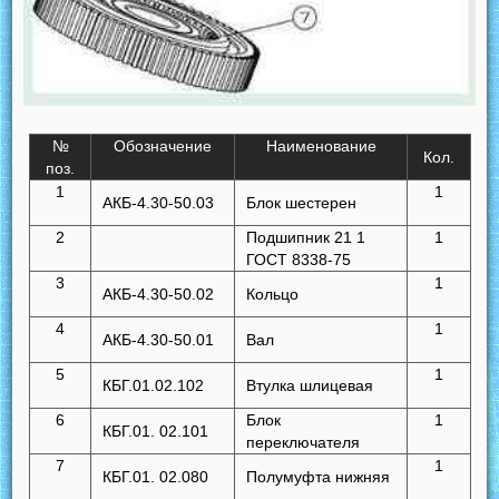
№
Обозначение
Наименование
Кол.
поз.
1
1
АКБ-4.30-50.03
Блок шестерен
2
Подшипник 21 1
1
ГОСТ 8338-75
3
1
АКБ-4.30-50.02
Кольцо
4
1
АКБ-4.30-50.01
Вал
5
1
КБГ.01.02.102
Втулка шлицевая
6
Блок
1
КБГ.01. 02.101
переключателя
7
1
КБГ.01. 02.080
Полумуфта нижняя