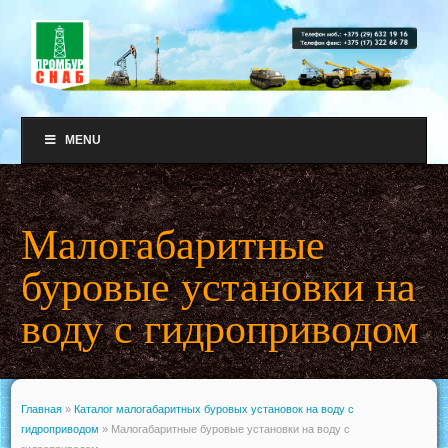
MENU
Малогабаритные
буровые установки на
воду с гидроприводом
Главная
»
Каталог малогабаритных буровых установок на воду с
гидроприводом
»
Малогабаритные буровые установки на воду с